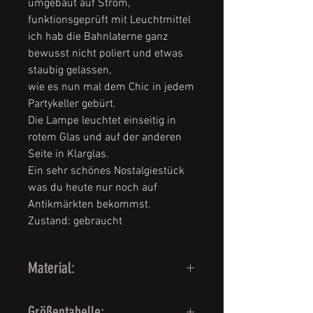
umgebaut auf Strom,
funktionsgeprüft mit Leuchtmittel
ich hab die Bahnlaterne ganz
bewusst nicht poliert und etwas
staubig gelassen,
wie es nun mal dem Chic in jedem
Partykeller gebürt.
Die Lampe leuchtet einseitig in
rotem Glas und auf der anderen
Seite in Klarglas.
Ein sehr schönes Nostalgiestück
was du heute nur noch auf
Antikmärkten bekommst.
Zustand: gebraucht
Material:
Eisen und Glas, umgebaut auf 220
Größentabelle: