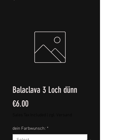
Balaclava 3 Loch dünn
Price
€6.00
Sales Tax Included
|
zgl. Versand
dein Farbwunsch:
*