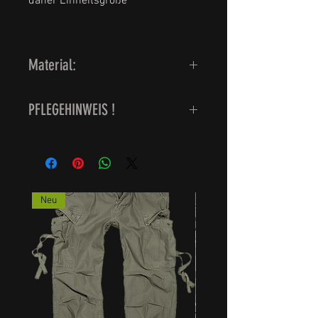
daher Einheitsgröße
Material:
100 % Baumwolle
PFLEGEHINWEIS !
waschbar bei 30 Grad
Trockner vermeiden
Neu