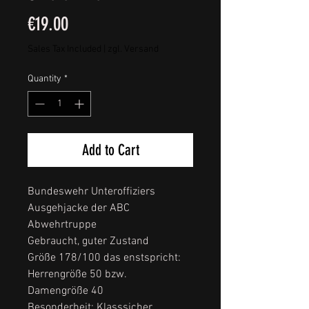
Price
€19.00
Sales Tax Included
|
zgl. Versand
Quantity
*
Add to Cart
Bundeswehr Unteroffiziers
Ausgehjacke der ABC
Abwehrtruppe
Gebraucht, guter Zustand
Größe 178/100 das enstspricht:
Herrengröße 50 bzw.
Damengröße 40
Besonderheit: Klasssicher