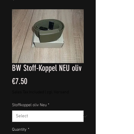
BW Stoff-Koppel NEU oliv
Price
€7.50
Sales Tax Included
|
zgl. Versand
Stoffkoppel oliv Neu
*
Quantity
*