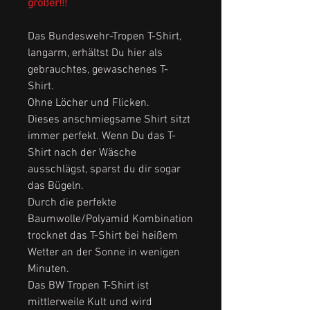
größer!!!
Das Bundeswehr-Tropen T-Shirt,
langarm, erhältst Du hier als
gebrauchtes, gewaschenes T-
Shirt.
Ohne Löcher und Flicken.
Dieses anschmiegsame Shirt sitzt
immer perfekt. Wenn Du das T-
Shirt nach der Wäsche
ausschlägst, sparst du dir sogar
das Bügeln.
Durch die perfekte
Baumwolle/Polyamid Kombination
trocknet das T-Shirt bei heißem
Wetter an der Sonne in wenigen
Minuten.
Das BW Tropen T-Shirt ist
mittlerweile Kult und wird