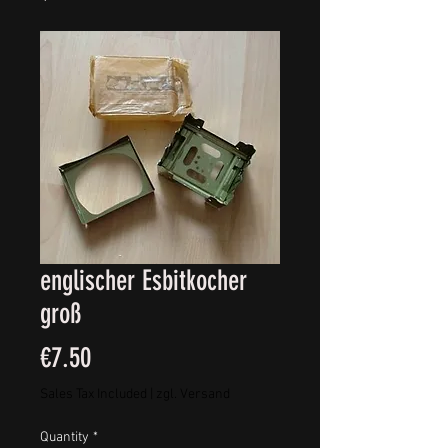
englischer Esbitkocher
groß
Price
€7.50
Sales Tax Included
|
zgl. Versand
Quantity
*