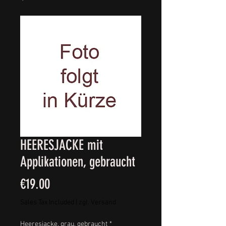
HEERESJACKE mit
Applikationen, gebraucht
Price
€19.00
Sales Tax Included
|
zgl. Versand
Heeresjacke, grau, gebraucht
*