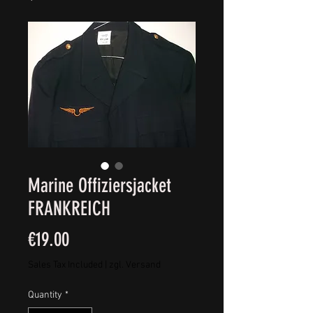
Marine Offiziersjacket
FRANKREICH
Price
€19.00
Sales Tax Included
|
zgl. Versand
Quantity
*