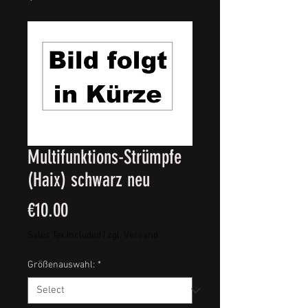
Multifunktions-Strümpfe
(Haix) schwarz neu
Price
€10.00
Sales Tax Included
|
zgl. Versand
Größenauswahl:
*