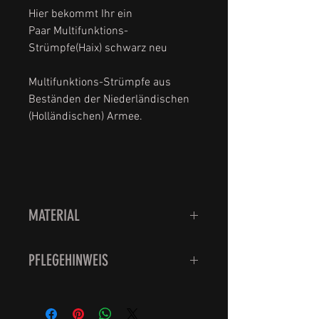
Hier bekommt Ihr ein
Paar Multifunktions-
Strümpfe(Haix) schwarz neu
Multifunktions-Strümpfe aus
Beständen der Niederländischen
(Holländischen) Armee.
MATERIAL
40% Schurwolle (Merino)/40%
PFLEGEHINWEIS
Polypropylen/18% Polyamid/2%
Elasthane
Waschbar bei 30 Grad.
Bitte nicht den Trockner