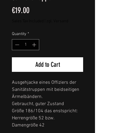
Price
€19.00
Sales Tax Included
|
zgl. Versand
Quantity
*
Add to Cart
Ausgehjacke eines Offiziers der
Sanitätstruppen mit beidseitigen
Ärmelbändern.
Gebraucht, guter Zustand
Größe 186/104 das enstspricht:
Herrengröße 52 bzw.
Damengröße 42