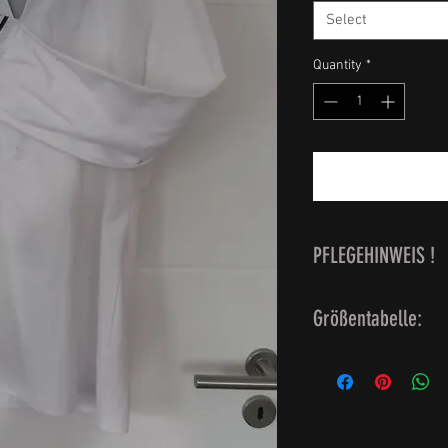
Select
Quantity
*
PFLEGEHINWEIS !
waschbar bei 60 G
Größentabelle:
Damengrösse 34 =
Damengrösse 36 =
Damengrösse 38 =
Herrengröße 44 = 