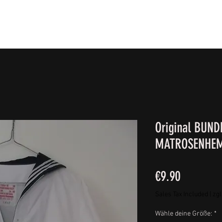
IE FÜßE
BEKLEIDUNG
CAMPING/REISE & EQUIPMEN
Original BUN
MATROSENHE
Price
€9.90
Sales Tax Included
|
zgl
Wähle deine Größe:
*