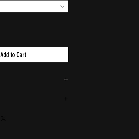
Add to Cart
rad
 XS
 S
 M
XS