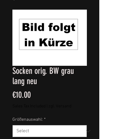
Socken orig. BW grau
lang neu
Price
€10.00
Sales Tax Included
|
zgl. Versand
Größenauswahl:
*