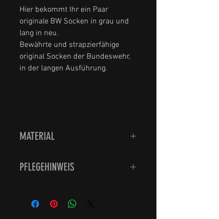
Hier bekommt Ihr ein Paar
originale BW Socken in grau und
lang in neu.
Bewährte und strapzierfähige
original Socken der Bundeswehr,
in der langen Ausführung.
MATERIAL
54% Schurwolle
PFLEGEHINWEIS
27% Baumwolle
13% Polyamid
Waschbar bei 30 Grad.
6% Viskose
Bitte nicht den Trockner
verwenden sondern feucht