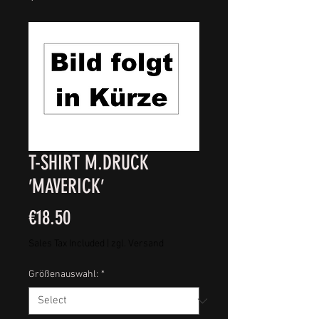
T-SHIRT M.DRUCK
′MAVERICK′
Price
€18.50
Sales Tax Included
|
zgl. Versand
Größenauswahl:
*