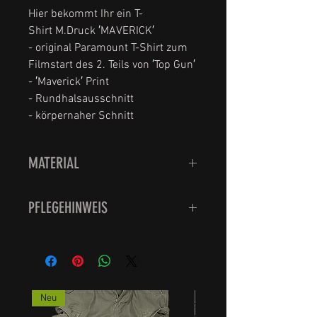
Hier bekommt Ihr ein T-
Shirt M.Druck ′MAVERICK′
- original Paramount T-Shirt zum
Filmstart des 2. Teils von ′Top Gun′
- ′Maverick′ Print
- Rundhalsausschnitt
- körpernaher Schnitt
MATERIAL
100% Baumwolle
PFLEGEHINWEIS
Waschbar bei 30 Grad.
Bitte nicht den Trockner
verwenden sondern feucht
aufhängen, das schont die Qualität
Neu
der Strümpfe.