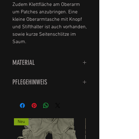
Zudem Klettfläche am Oberarm
um Patches anzubringen. Eine
kleine Oberarmtasche mit Knopf
und Stifthalter ist auch vorhanden,
sowie kurze Seitenschlitze im
Saum.
MATERIAL
100% Polyester
PFLEGEHINWEIS
Waschbar bei 30 Grad.
Bitte nicht den Trockner
verwenden sondern feucht
aufhängen, das schont die Qualität
Neu
der Strümpfe.
Schadstoffgeprüft.