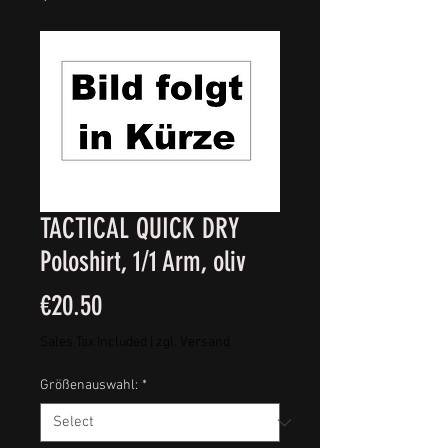
TACTICAL QUICK DRY
Poloshirt, 1/1 Arm, oliv
Price
€20.50
Sales Tax Included
|
zgl. Versand
Größenauswahl:
*