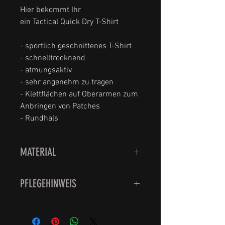
Hier bekommt Ihr
ein Tactical Quick Dry T-Shirt
- sportlich geschnittenes T-Shirt
- schnelltrocknend
- atmungsaktiv
- sehr angenehm zu tragen
- Klettflächen auf Oberarmen zum
Anbringen von Patches
- Rundhals
MATERIAL
100% Baumwolle
PFLEGEHINWEIS
Waschbar bei 30 Grad.
Bitte nicht den Trockner