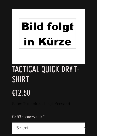
TACTICAL QUICK DRY T-
SHIRT
Price
€12.50
Sales Tax Included
|
zgl. Versand
Größenauswahl:
*