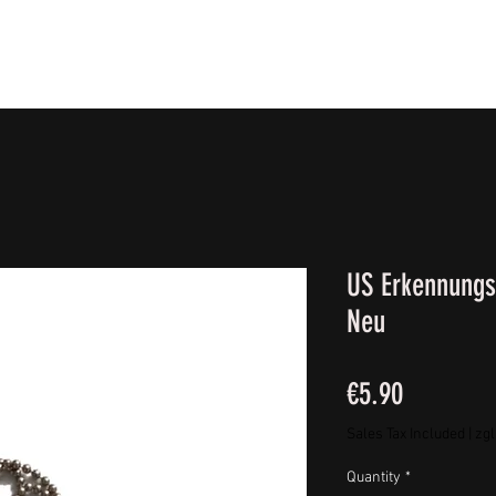
IE FÜßE
BEKLEIDUNG
CAMPING/REISE & EQUIPMEN
US Erkennungs
Neu
Price
€5.90
Sales Tax Included
|
zgl
Quantity
*