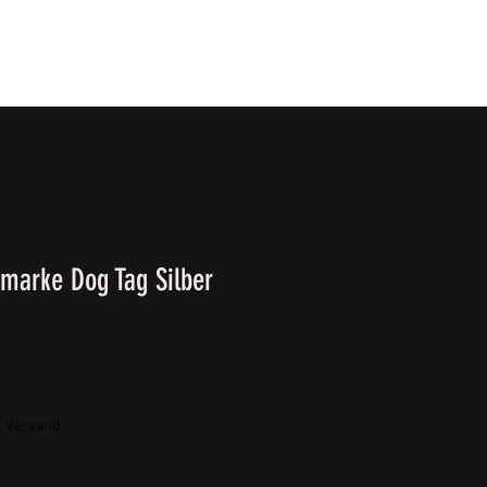
T
SURVIVALKURSE
Winter-/ Frühjahrkatalog 202
marke Dog Tag Silber
. Versand