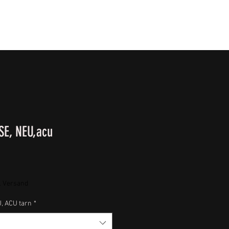
T
SURVIVALKURSE
Winter-/ Frühjahrkatalog 202
E, NEU,acu
. Versand
 ACU tarn
*