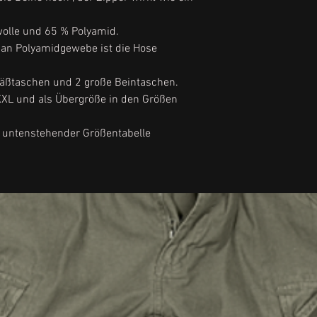
Grösse L = Jeansw
Grösse XL = Jeans
olle und 65 % Polyamid.
Grösse XXL = Jeans
l an Polyamidgewebe ist die Hose
Grösse 3XL = Jeans
Grösse 4XL = Jeans
säßtaschen und 2 große Beintaschen.
Grösse 5XL = Jeans
 XXL und als Übergröße in den Größen
Grösse 6XL = Jeans
Grösse 7XL = Jeans
 untenstehender Größentabelle
Grösse XS = Jeans