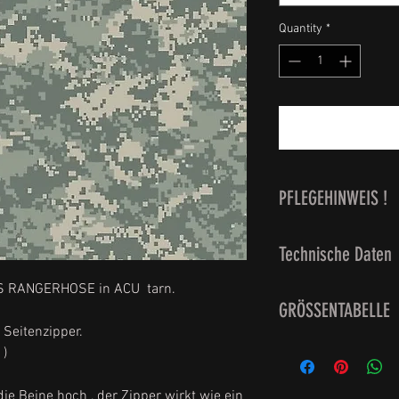
Quantity
*
PFLEGEHINWEIS !
waschbar bei 40 G
Technische Daten
S RANGERHOSE in ACU tarn.
6 Taschen
GRÖSSENTABELLE
verstellbare Hüftgr
 Seitenzipper.
Material: 65 % Pol
Grösse XS = Jeans
 )
Zustand : NEU
Grösse S = Jeansw
Grösse M = Jeansw
 die Beine hoch , der Zipper wirkt wie ein