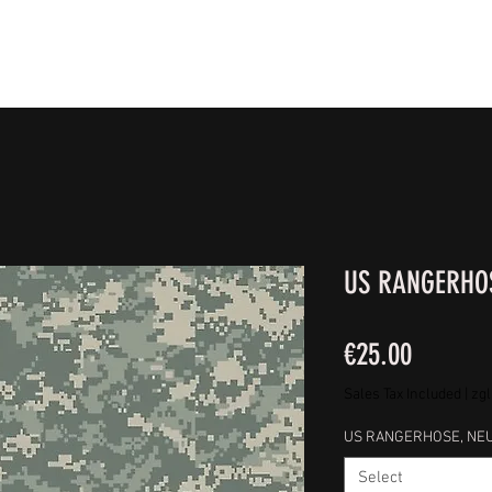
IE FÜßE
BEKLEIDUNG
CAMPING/REISE & EQUIPMEN
US RANGERHOS
Price
€25.00
Sales Tax Included
|
zgl
US RANGERHOSE, NEU,
Select