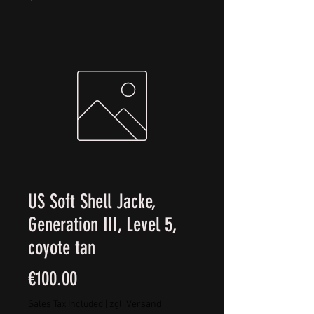
US Soft Shell Jacke,
Generation III, Level 5,
coyote tan
Price
€100.00
Sales Tax Included
|
zgl. Versand