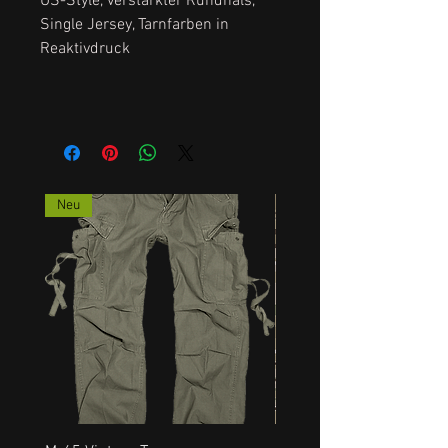
US-Style, verstärkter Rundhals,
Single Jersey, Tarnfarben in
Reaktivdruck
Neu