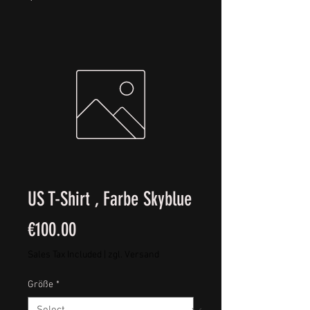
US T-Shirt , Farbe Skyblue
Price
€100.00
Sales Tax Included
|
zgl. Versand
Größe
*