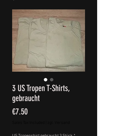
3 US Tropen T-Shirts,
gebraucht
Price
€7.50
Sales Tax Included
|
zgl. Versand
US Tropenshirt gebraucht 3 Stück
*